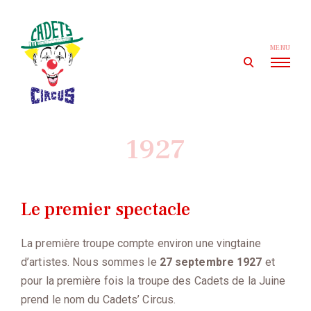
Skip
to
content
MENU
open
search
form
Cadets' Circus
Le premier cirque amateur de France depuis 1927.
1927
Le premier spectacle
La première troupe compte environ une vingtaine
d’artistes. Nous sommes le
27 septembre 1927
et
pour la première fois la troupe des Cadets de la Juine
prend le nom du Cadets’ Circus.