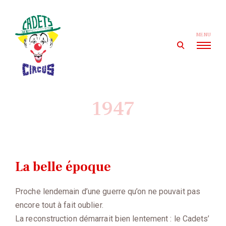
Skip
to
content
MENU
open
search
form
Cadets' Circus
Le premier cirque amateur de France depuis 1927.
1947
La belle époque
Proche lendemain d’une guerre qu’on ne pouvait pas
encore tout à fait oublier.
La reconstruction démarrait bien lentement : le Cadets’