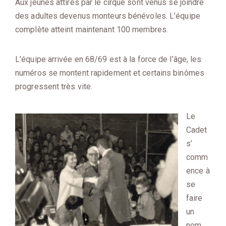
Aux jeunes attirés par le cirque sont venus se joindre
des adultes devenus monteurs bénévoles. L’équipe
complète atteint maintenant 100 membres.
L’équipe arrivée en 68/69 est à la force de l’âge, les
numéros se montent rapidement et certains binômes
progressent très vite.
Le
Cadet
s’
comm
ence à
se
faire
un
nom