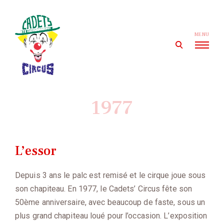
Skip
to
content
MENU
open
search
form
Cadets' Circus
Le premier cirque amateur de France depuis 1927.
1977
L’essor
Depuis 3 ans le palc est remisé et le cirque joue sous
son chapiteau. En 1977, le Cadets’ Circus fête son
50ème anniversaire, avec beaucoup de faste, sous un
plus grand chapiteau loué pour l’occasion. L’exposition