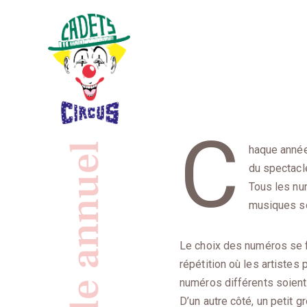
Skip
to
content
Cadets' Circus
C
Le premier cirque amateur de France depuis 1927.
haque année
du spectacle
Tous les nu
musiques so
Le choix des numéros se fa
répétition où les artistes
numéros différents soient
D’un autre côté, un petit 