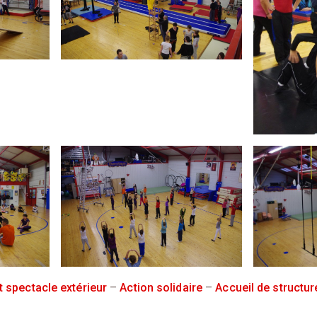
t spectacle extérieur
–
Action solidaire
–
Accueil de structur