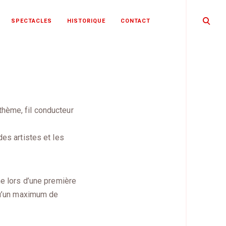
open
SPECTACLES
HISTORIQUE
CONTACT
search
form
thème, fil conducteur
es artistes et les
me lors d’une première
 qu’un maximum de