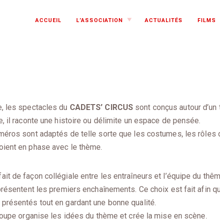
TOGGLE
ACCUEIL
L’ASSOCIATION
ACTUALITÉS
FILMS
CHILD
MENU
, les spectacles du
CADETS’ CIRCUS
sont conçus autour d’un 
, il raconte une histoire ou délimite un espace de pensée.
méros sont adaptés de telle sorte que les costumes, les rôles d
ient en phase avec le thème.
it de façon collégiale entre les entraîneurs et l’équipe du thê
 présentent les premiers enchaînements. Ce choix est fait afin
 présentés tout en gardant une bonne qualité.
groupe organise les idées du thème et crée la mise en scène.