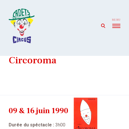
Skip
to
content
MENU
open
search
form
Cadets' Circus
Le premier cirque amateur de France depuis 1927.
Circoroma
09 & 16 juin 1990
Durée du spéctacle :
3h00