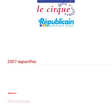
2007-aujourd'hui
Navigation
de
l’article
Showman