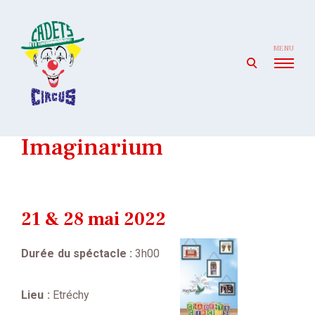
Skip
to
content
MENU
open
search
form
Cadets' Circus
Le premier cirque amateur de France depuis 1927.
Imaginarium
21 & 28 mai 2022
Durée du spéctacle :
3h00
Lieu :
Etréchy