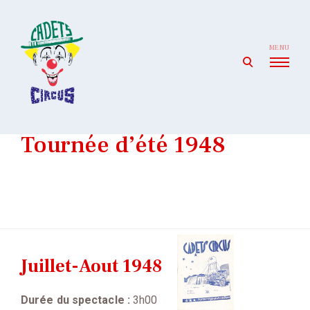
Skip
to
content
MENU
open
search
form
Cadets' Circus
Le premier cirque amateur de France depuis 1927.
Tournée d’été 1948
Juillet-Aout 1948
Durée du spectacle :
3h00