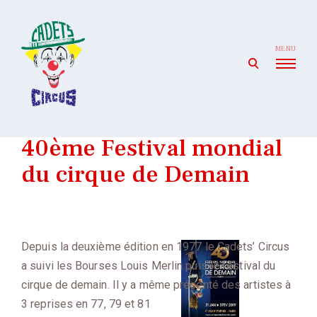
Skip
to
content
MENU
open
search
form
Cadets' Circus
Le premier cirque amateur de France depuis 1927.
40ème Festival mondial
du cirque de Demain
Depuis la deuxième édition en 1977 le Cadets’ Circus
a suivi les Bourses Louis Merlin puis le festival du
cirque de demain. Il y a même présenté des artistes à
3 reprises en 77, 79 et 81