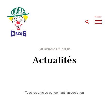
Skip
to
content
MENU
open
search
form
Cadets' Circus
Le premier cirque amateur de France depuis 1927.
All articles filed in
Actualités
Tous les articles concernant l’association