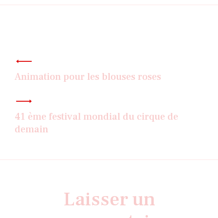
Navigation
de
l’article
Animation pour les blouses roses
41 ème festival mondial du cirque de
demain
Laisser un