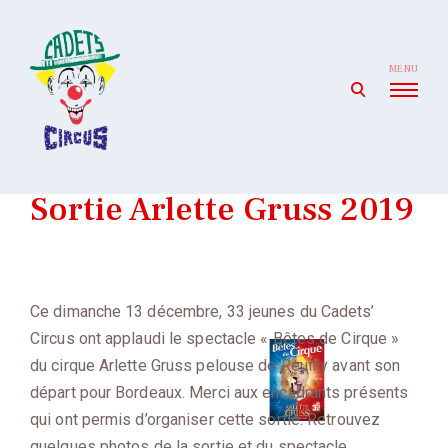
Skip
to
content
MENU
open
search
form
Cadets' Circus
Le premier cirque amateur de France depuis 1927.
Sortie Arlette Gruss 2019
Ce dimanche 13 décembre, 33 jeunes du Cadets’
Circus ont applaudi le spectacle « Bêtes de Cirque »
du cirque Arlette Gruss pelouse de Reuilly avant son
départ pour Bordeaux. Merci aux encadrants présents
qui ont permis d’organiser cette sortie. Retrouvez
quelques photos de la sortie et du spectacle