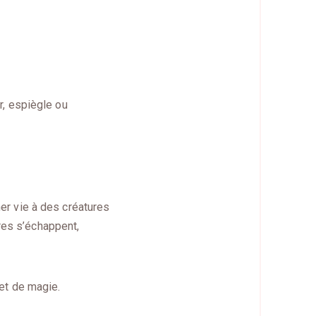
ur, espiègle ou
ner vie à des créatures
res s’échappent,
 et de magie.