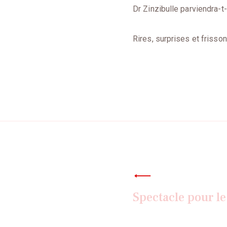
Dr Zinzibulle parviendra-t-
Rires, surprises et frisson
Navigatio
de
Spectacle pour le
l’article