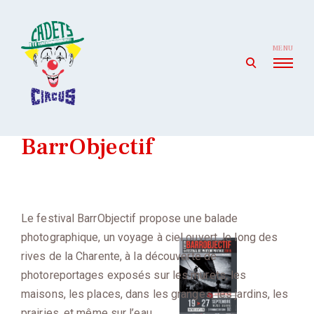
Skip
to
content
MENU
open
search
form
Cadets' Circus
Le premier cirque amateur de France depuis 1927.
BarrObjectif
Le festival BarrObjectif propose une balade
photographique, un voyage à ciel ouvert, le long des
rives de la Charente, à la découverte de
photoreportages exposés sur les murets, les
maisons, les places, dans les granges, les jardins, les
prairies, et même sur l’eau.